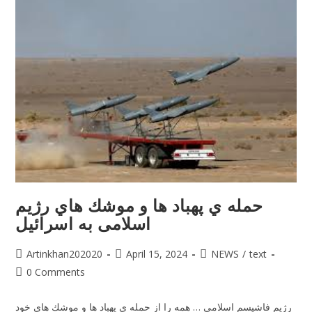
حمله ي پهباد ها و موشك هاي رژیم
اسلامی به اسرائيل
Artinkhan202020
April 15, 2024
NEWS
/
text
0 Comments
رژيم فاشيسم اسلامي … همه را از حمله ي پهباد ها و موشك هاي خود