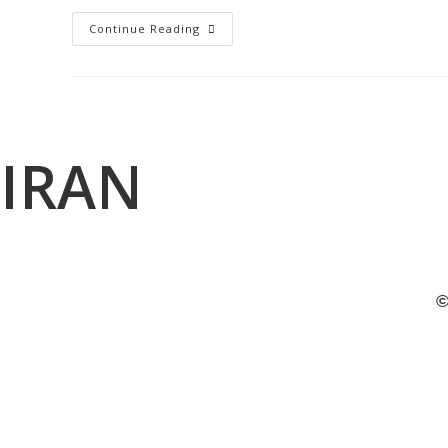
بهفرلاله
Continue Reading
زاری
و
رضوانه
احمدخان
بیگی،
در
مجموع
به
ده
IRAN
سال
حبس
تعزیری
محکوم
شدند
©