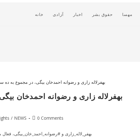
مهسا
حقوق بشر
اخبار
آزادی
خانه
بهفرلاله زاری و رضوانه احمدخان بیگ
Post
ights
/
NEWS
0 Comments
comments:
#بهفر_لاله_زاری و #رضوانه_احمد_خان_بیگی، فعال