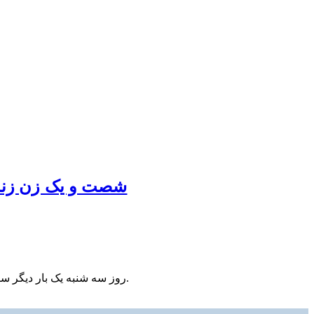
شصت و یک زن زندان
روز سه شنبه یک بار دیگر سرزمین ایران شاهد به دار آویخته شدن جوانانش بود.َ محمد قبادلو در شرایطی به دار آویخته شد که حتی حکم قطعی برای اعدام وجود نداشت.