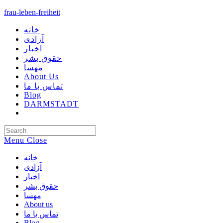
Skip
frau-leben-freiheit
to
content
خانه
آزادی
اخبار
حقوق بشر
مهسا
About Us
تماس با ما
Blog
DARMSTADT
Toggle
Website
Search
Menu
Close
خانه
آزادی
اخبار
حقوق بشر
مهسا
About us
تماس با ما
Blog