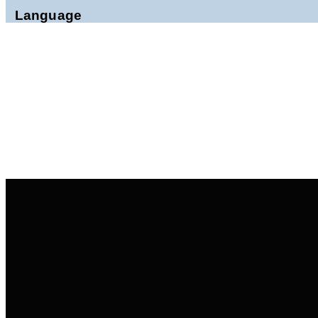
و
Language
یک
زن
زندانی
سیاسی
–
عقیدتی
اوین
در
اعتراض
به
اعدام
و
برای
توقف
اعدام
،اعتصاب
غذا
می
کنند