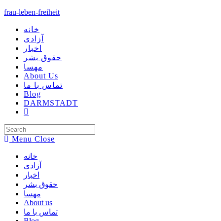
Skip
frau-leben-freiheit
to
content
خانه
آزادی
اخبار
حقوق بشر
مهسا
About Us
تماس با ما
Blog
DARMSTADT
Toggle
Website
Search
Menu
Close
خانه
آزادی
اخبار
حقوق بشر
مهسا
About us
تماس با ما
Blog