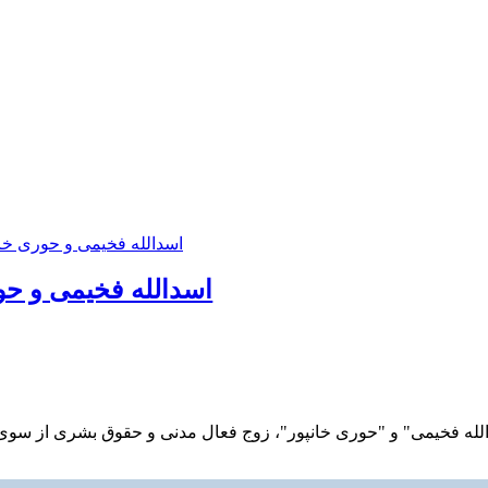
اسدالله فخیمی و ح
ه فخیمی" و "حوری خانپور"، زوج فعال مدنی و حقوق بشری از سوی شعبه ۲۹ دادگاه انقلاب به اتهام "تبلیغ علیه نظام" و "اج