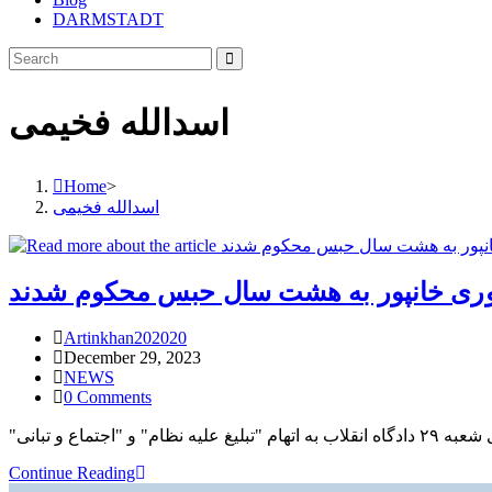
DARMSTADT
اسدالله فخیمی
Home
>
اسدالله فخیمی
وری خانپور به هشت سال حبس محکوم شدند
Post
Artinkhan202020
author:
Post
December 29, 2023
published:
Post
NEWS
category:
Post
0 Comments
comments:
تماع و تبانی
اسدالله
Continue Reading