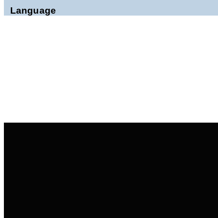
فخیمی
Language
و
حوری
خانپور
به
هشت
سال
حبس
محکوم
شدند